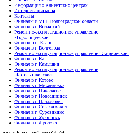
Информация о Клиентских центрах
Интернет-приемная
Контакты
Филиалы и МГП Волгоградской области
Филиал в г. Волжский
Ремонтно-эксплуатационное управление
«Городищенское»
Филиал р.п. Елань
Филиал в г. Волгоград
Ремонтно-эксплуатационное управление «Жирновское»
Филиал в г. Калач
Филиал в г. Камышин
Ремонтно-эксплуатационное управление
«Котельниковское»
Филиал в г. Котово
Филиал в г. Михайловка
Филиал в г. Николаевск
Филиал в г. Новоаннинск
Филиал в г. Палласовка
Филиал в г. Серафимович
Филиал в г. Суровикино
Филиал в г. Урюпинск
Филиал в г. Фролово
Аварийная служба газа
04
104