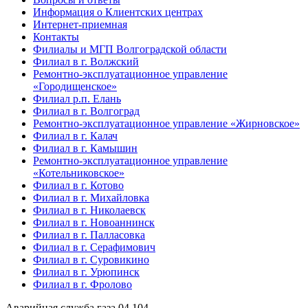
Информация о Клиентских центрах
Интернет-приемная
Контакты
Филиалы и МГП Волгоградской области
Филиал в г. Волжский
Ремонтно-эксплуатационное управление
«Городищенское»
Филиал р.п. Елань
Филиал в г. Волгоград
Ремонтно-эксплуатационное управление «Жирновское»
Филиал в г. Калач
Филиал в г. Камышин
Ремонтно-эксплуатационное управление
«Котельниковское»
Филиал в г. Котово
Филиал в г. Михайловка
Филиал в г. Николаевск
Филиал в г. Новоаннинск
Филиал в г. Палласовка
Филиал в г. Серафимович
Филиал в г. Суровикино
Филиал в г. Урюпинск
Филиал в г. Фролово
Аварийная служба газа
04
104