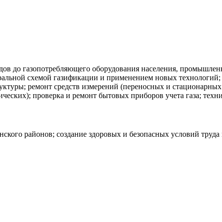
одов до газопотребляющего оборудования населения, промышле
еральной схемой газификации и применением новых технологий; 
уктуры; ремонт средств измерений (переносных и стационарных
нических); проверка и ремонт бытовых приборов учета газа; те
ского районов; создание здоровых и безопасных условий труда