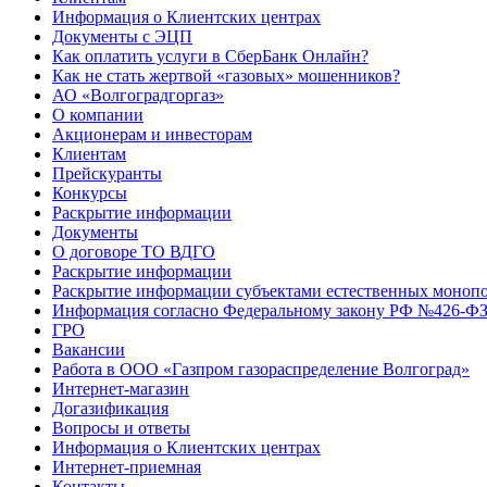
Информация о Клиентских центрах
Документы с ЭЦП
Как оплатить услуги в СберБанк Онлайн?
Как не стать жертвой «газовых» мошенников?
АО «Волгоградгоргаз»
О компании
Акционерам и инвесторам
Клиентам
Прейскуранты
Конкурсы
Раскрытие информации
Документы
О договоре ТО ВДГО
Раскрытие информации
Раскрытие информации субъектами естественных монопо
Информация согласно Федеральному закону РФ №426-ФЗ 
ГРО
Вакансии
Работа в ООО «Газпром газораспределение Волгоград»
Интернет-магазин
Догазификация
Вопросы и ответы
Информация о Клиентских центрах
Интернет-приемная
Контакты