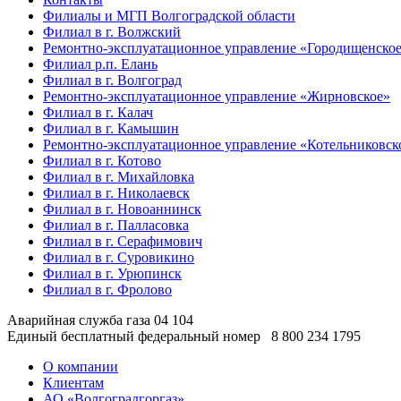
Филиалы и МГП Волгоградской области
Филиал в г. Волжский
Ремонтно-эксплуатационное управление «Городищенско
Филиал р.п. Елань
Филиал в г. Волгоград
Ремонтно-эксплуатационное управление «Жирновское»
Филиал в г. Калач
Филиал в г. Камышин
Ремонтно-эксплуатационное управление «Котельниковск
Филиал в г. Котово
Филиал в г. Михайловка
Филиал в г. Николаевск
Филиал в г. Новоаннинск
Филиал в г. Палласовка
Филиал в г. Серафимович
Филиал в г. Суровикино
Филиал в г. Урюпинск
Филиал в г. Фролово
Аварийная служба газа
04
104
Единый бесплатный федеральный номер
8 800 234 1795
О компании
Клиентам
АО «Волгоградгоргаз»