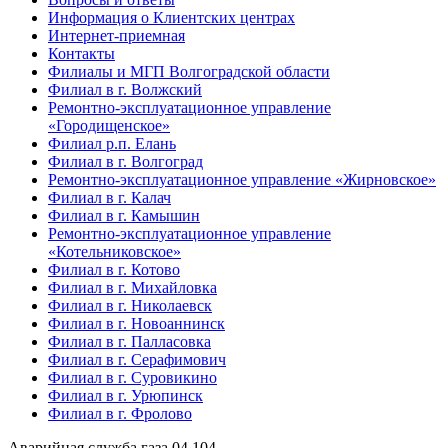
Информация о Клиентских центрах
Интернет-приемная
Контакты
Филиалы и МГП Волгоградской области
Филиал в г. Волжский
Ремонтно-эксплуатационное управление
«Городищенское»
Филиал р.п. Елань
Филиал в г. Волгоград
Ремонтно-эксплуатационное управление «Жирновское»
Филиал в г. Калач
Филиал в г. Камышин
Ремонтно-эксплуатационное управление
«Котельниковское»
Филиал в г. Котово
Филиал в г. Михайловка
Филиал в г. Николаевск
Филиал в г. Новоаннинск
Филиал в г. Палласовка
Филиал в г. Серафимович
Филиал в г. Суровикино
Филиал в г. Урюпинск
Филиал в г. Фролово
Аварийная служба газа
04
104