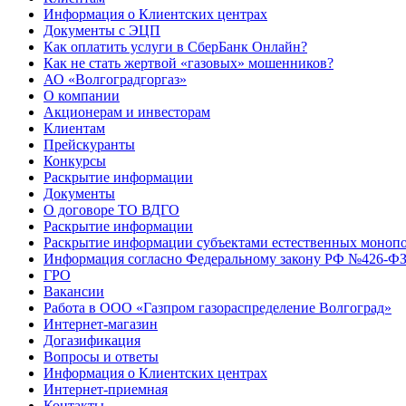
Информация о Клиентских центрах
Документы с ЭЦП
Как оплатить услуги в СберБанк Онлайн?
Как не стать жертвой «газовых» мошенников?
АО «Волгоградгоргаз»
О компании
Акционерам и инвесторам
Клиентам
Прейскуранты
Конкурсы
Раскрытие информации
Документы
О договоре ТО ВДГО
Раскрытие информации
Раскрытие информации субъектами естественных монопо
Информация согласно Федеральному закону РФ №426-ФЗ 
ГРО
Вакансии
Работа в ООО «Газпром газораспределение Волгоград»
Интернет-магазин
Догазификация
Вопросы и ответы
Информация о Клиентских центрах
Интернет-приемная
Контакты