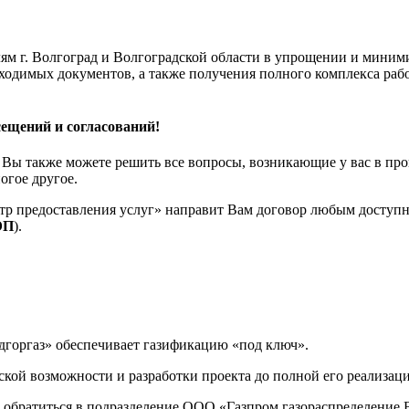
ям г. Волгоград и Волгоградской области в упрощении и миним
ходимых документов, а также получения полного комплекса раб
ещений и согласований!
Вы также можете решить все вопросы, возникающие у вас в про
огое другое.
р предоставления услуг» направит Вам договор любым доступны
ЭП
).
горгаз» обеспечивает газификацию «под ключ».
ской возможности и разработки проекта до полной его реализац
- обратиться в подразделение ООО «Газпром газораспределение 