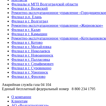
Филиалы и МГП Волгоградской области
Филиал в г. Волжский
Ремонтно-эксплуатационное управление «Городищенско
Филиал р.п. Елань
Филиал в г. Волгоград
Ремонтно-эксплуатационное управление «Жирновское»
Филиал в г. Калач
Филиал в г. Камышин
Ремонтно-эксплуатационное управление «Котельниковск
Филиал в г. Котово
Филиал в г. Михайловка
Филиал в г. Николаевск
Филиал в г. Новоаннинск
Филиал в г. Палласовка
Филиал в г. Серафимович
Филиал в г. Суровикино
Филиал в г. Урюпинск
Филиал в г. Фролово
Аварийная служба газа
04
104
Единый бесплатный федеральный номер
8 800 234 1795
О компании
Клиентам
АО «Волгоградгоргаз»