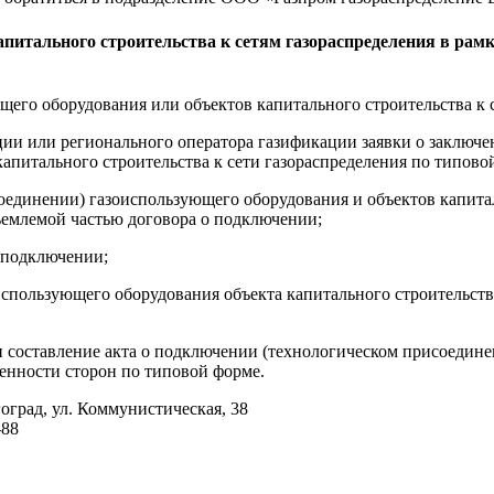
апитального строительства к сетям газораспределения в ра
его оборудования или объектов капитального строительства к с
ации или регионального оператора газификации заявки о заключ
апитального строительства к сети газораспределения по типово
оединении) газоиспользующего оборудования и объектов капитал
емлемой частью договора о подключении;
 подключении;
азоиспользующего оборудования объекта капитального строитель
и составление акта о подключении (технологическом присоедин
енности сторон по типовой форме.
гоград, ул. Коммунистическая, 38
-88