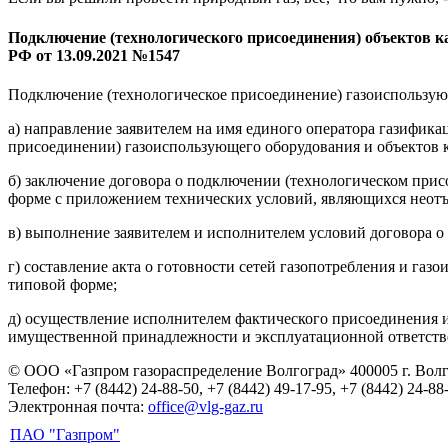
Подключение (технологического присоединения) объектов к
РФ от 13.09.2021 №1547
Подключение (технологическое присоединение) газоиспользующ
а) направление заявителем на имя единого оператора газифик
присоединении) газоиспользующего оборудования и объектов к
б) заключение договора о подключении (технологическом прис
форме с приложением технических условий, являющихся неотъ
в) выполнение заявителем и исполнителем условий договора о
г) составление акта о готовности сетей газопотребления и г
типовой форме;
д) осуществление исполнителем фактического присоединения 
имущественной принадлежности и эксплуатационной ответств
© ООО «Газпром газораспределение Волгоград»
400005 г. Вол
Телефон: +7 (8442) 24-88-50, +7 (8442) 49-17-95, +7 (8442) 24-88
Электронная почта:
office@vlg-gaz.ru
ПАО "Газпром"