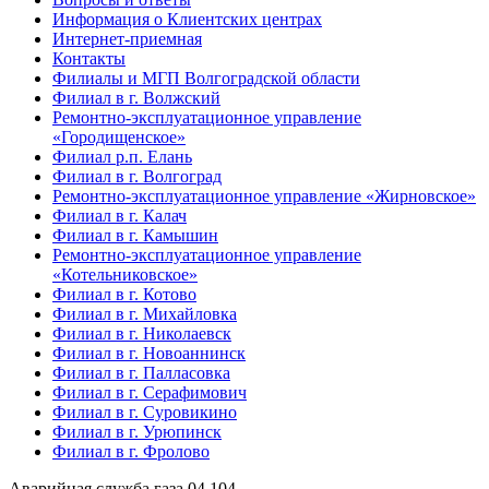
Информация о Клиентских центрах
Интернет-приемная
Контакты
Филиалы и МГП Волгоградской области
Филиал в г. Волжский
Ремонтно-эксплуатационное управление
«Городищенское»
Филиал р.п. Елань
Филиал в г. Волгоград
Ремонтно-эксплуатационное управление «Жирновское»
Филиал в г. Калач
Филиал в г. Камышин
Ремонтно-эксплуатационное управление
«Котельниковское»
Филиал в г. Котово
Филиал в г. Михайловка
Филиал в г. Николаевск
Филиал в г. Новоаннинск
Филиал в г. Палласовка
Филиал в г. Серафимович
Филиал в г. Суровикино
Филиал в г. Урюпинск
Филиал в г. Фролово
Аварийная служба газа
04
104