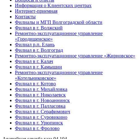
Информация о Клиентских центрах
Интернет-приемная
Контакты
Филиалы и МГП Волгоградской области
Филиал в г. Волжский
Ремонтно-эксплуатационное управление
«Городищенское»
Филиал р.п. Елань
Филиал в г. Волгоград
Ремонтно-эксплуатационное управление «Жирновское»
Филиал в г. Калач
Филиал в г. Камышин
Ремонтно-эксплуатационное управление
«Котельниковское»
Филиал в г. Котово
Филиал в г. Михайловка
Филиал в г. Николаевск
Филиал в г. Новоаннинск
Филиал в г. Палласовка
Филиал в г. Серафимович
Филиал в г. Суровикино
Филиал в г. Урюпинск
Филиал в г. Фролово
Аварийная служба газа
04
104