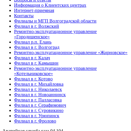
Информация о Клиентских центрах
Интернет-приемная
Контакты
Филиалы и МГП Волгоградской области
Филиал в г. Волжский
Ремонтно-эксплуатационное управление
«Городищенское»
Филиал р.п. Елань
Филиал в г. Волгоград
Ремонтно-эксплуатационное управление «Жирновское»
Филиал в г. Калач
Филиал в г. Камышин
Ремонтно-эксплуатационное управление
«Котельниковское»
Филиал в г. Котово
Филиал в г. Михайловка
Филиал в г. Николаевск
Филиал в г. Новоаннинск
Филиал в г. Палласовка
Филиал в г. Серафимович
Филиал в г. Суровикино
Филиал в г. Урюпинск
Филиал в г. Фролово
Аварийная служба газа
04
104