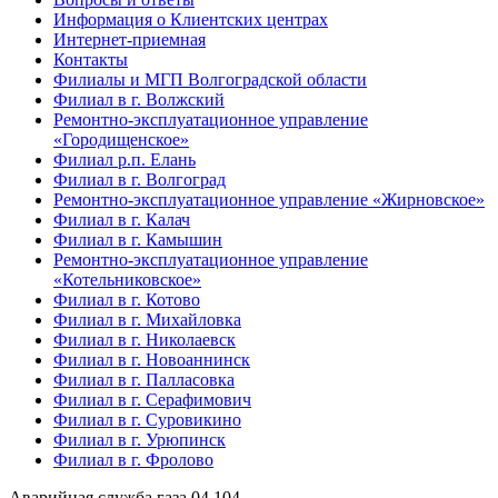
Информация о Клиентских центрах
Интернет-приемная
Контакты
Филиалы и МГП Волгоградской области
Филиал в г. Волжский
Ремонтно-эксплуатационное управление
«Городищенское»
Филиал р.п. Елань
Филиал в г. Волгоград
Ремонтно-эксплуатационное управление «Жирновское»
Филиал в г. Калач
Филиал в г. Камышин
Ремонтно-эксплуатационное управление
«Котельниковское»
Филиал в г. Котово
Филиал в г. Михайловка
Филиал в г. Николаевск
Филиал в г. Новоаннинск
Филиал в г. Палласовка
Филиал в г. Серафимович
Филиал в г. Суровикино
Филиал в г. Урюпинск
Филиал в г. Фролово
Аварийная служба газа
04
104