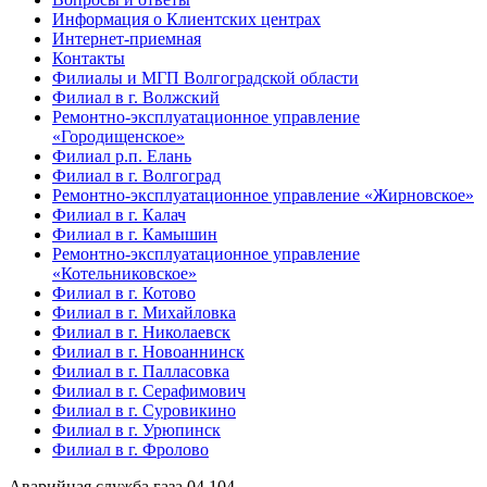
Информация о Клиентских центрах
Интернет-приемная
Контакты
Филиалы и МГП Волгоградской области
Филиал в г. Волжский
Ремонтно-эксплуатационное управление
«Городищенское»
Филиал р.п. Елань
Филиал в г. Волгоград
Ремонтно-эксплуатационное управление «Жирновское»
Филиал в г. Калач
Филиал в г. Камышин
Ремонтно-эксплуатационное управление
«Котельниковское»
Филиал в г. Котово
Филиал в г. Михайловка
Филиал в г. Николаевск
Филиал в г. Новоаннинск
Филиал в г. Палласовка
Филиал в г. Серафимович
Филиал в г. Суровикино
Филиал в г. Урюпинск
Филиал в г. Фролово
Аварийная служба газа
04
104