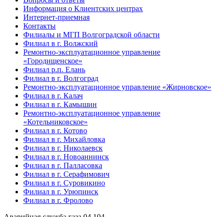
Информация о Клиентских центрах
Интернет-приемная
Контакты
Филиалы и МГП Волгоградской области
Филиал в г. Волжский
Ремонтно-эксплуатационное управление
«Городищенское»
Филиал р.п. Елань
Филиал в г. Волгоград
Ремонтно-эксплуатационное управление «Жирновское»
Филиал в г. Калач
Филиал в г. Камышин
Ремонтно-эксплуатационное управление
«Котельниковское»
Филиал в г. Котово
Филиал в г. Михайловка
Филиал в г. Николаевск
Филиал в г. Новоаннинск
Филиал в г. Палласовка
Филиал в г. Серафимович
Филиал в г. Суровикино
Филиал в г. Урюпинск
Филиал в г. Фролово
Аварийная служба газа
04
104