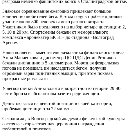
разгрома немецко-фашистских войск в Сталинградской битве.
Знаковое соревнование ежегодно привлекает большое
количество любителей бега. В этом году в пробеге приняли
участие около 800 человек самого разного возраста.
Участникам было предложено на выбор четыре дистанции: 2,
5, 10 и 20 км. Спортсмены бежали от мемориального
комплекса «Бронекатер БК-31» до стадиона «Волгоград
Арена».
Наши коллеги – заместитель начальника финансового отдела
Анна Манаенкова и диспетчер ЦО ЦДС Денис Резников
бежали дистанцию в 5 километров. Морозная февральская
погода не помешала им насладиться бегом, получив
огромный заряд позитивных эмоций, при этом показав
прекрасные результаты.
У легкоатлетки Анны золото в возрастной категории 29-40
лет и бронза в абсолютном зачете среди женщин.
Денис оказался на девятой позиции в своей категории,
пробежав дистанцию за 22 минуты.
Сегодня же, в Волгоградской академии физической культуры
состоялась торжественная церемония награждения
победителей и призеров.