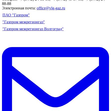
88-88
Электронная почта:
office@vlg-gaz.ru
ПАО "Газпром"
"Газпром межрегионгаз"
"Газпром межрегионгаз Волгоград"