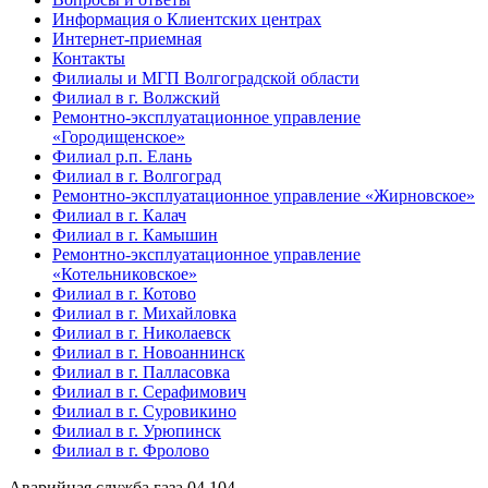
Информация о Клиентских центрах
Интернет-приемная
Контакты
Филиалы и МГП Волгоградской области
Филиал в г. Волжский
Ремонтно-эксплуатационное управление
«Городищенское»
Филиал р.п. Елань
Филиал в г. Волгоград
Ремонтно-эксплуатационное управление «Жирновское»
Филиал в г. Калач
Филиал в г. Камышин
Ремонтно-эксплуатационное управление
«Котельниковское»
Филиал в г. Котово
Филиал в г. Михайловка
Филиал в г. Николаевск
Филиал в г. Новоаннинск
Филиал в г. Палласовка
Филиал в г. Серафимович
Филиал в г. Суровикино
Филиал в г. Урюпинск
Филиал в г. Фролово
Аварийная служба газа
04
104