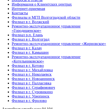
Информация о Клиентских центрах
Интернет-приемная
Контакты
Филиалы и МГП Волгоградской области
Филиал в г. Волжский
Ремонтно-эксплуатационное управление
«Городищенское»
Филиал р.п. Елань
Филиал в г. Волгоград
Ремонтно-эксплуатационное управление «Жирновское»
Филиал в г. Калач
Филиал в г. Камышин
Ремонтно-эксплуатационное управление
«Котельниковское»
Филиал в г. Котово
Филиал в г. Михайловка
Филиал в г. Николаевск
Филиал в г. Новоаннинск
Филиал в г. Палласовка
Филиал в г. Серафимович
Филиал в г. Суровикино
Филиал в г. Урюпинск
Филиал в г. Фролово
Аварийная служба газа
04
104