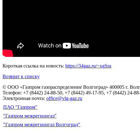
Короткая ссылка на новость:
https://34gaz.ru/~xgSra
Возврат к списку
© ООО «Газпром газораспределение Волгоград»
400005 г. Вол
Телефон: +7 (8442) 24-88-50, +7 (8442) 49-17-95, +7 (8442) 24-88
Электронная почта:
office@vlg-gaz.ru
ПАО "Газпром"
"Газпром межрегионгаз"
"Газпром межрегионгаз Волгоград"