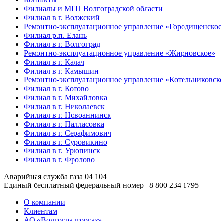
Филиалы и МГП Волгоградской области
Филиал в г. Волжский
Ремонтно-эксплуатационное управление «Городищенско
Филиал р.п. Елань
Филиал в г. Волгоград
Ремонтно-эксплуатационное управление «Жирновское»
Филиал в г. Калач
Филиал в г. Камышин
Ремонтно-эксплуатационное управление «Котельниковск
Филиал в г. Котово
Филиал в г. Михайловка
Филиал в г. Николаевск
Филиал в г. Новоаннинск
Филиал в г. Палласовка
Филиал в г. Серафимович
Филиал в г. Суровикино
Филиал в г. Урюпинск
Филиал в г. Фролово
Аварийная служба газа
04
104
Единый бесплатный федеральный номер
8 800 234 1795
О компании
Клиентам
АО «Волгоградгоргаз»