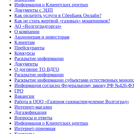
Информация о Клиентских центрах
Документы с ЭЦП
Как оплатить услуги в СберБанк Онлайн?
Как не стать жертвой «газовых» мошенников?
АО «Волгоградгоргаз»
О компании
Акционерам и инвесторам
Клиентам
Прейскуранты
Конкурсы
Раскрытие информации
Документы
О договоре ТО ВДГО
Раскрытие информации
Раскрытие информации субъектами естественных монопо
Информация согласно Федеральному закону РФ №426-ФЗ 
ГРО
Вакансии
Работа в ООО «Газпром газораспределение Волгоград»
Интернет-магазин
Догазификация
Вопросы и ответы
Информация о Клиентских центрах
Интернет-приемная
Контакты