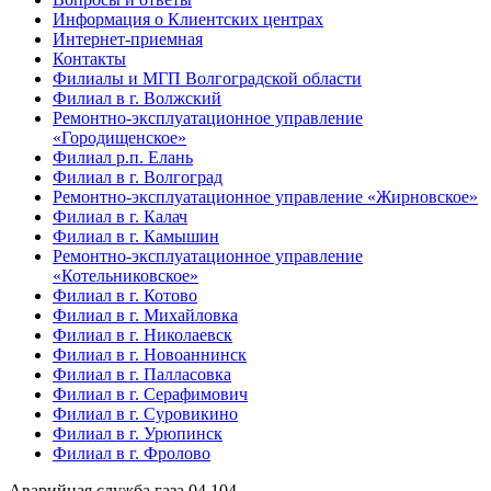
Информация о Клиентских центрах
Интернет-приемная
Контакты
Филиалы и МГП Волгоградской области
Филиал в г. Волжский
Ремонтно-эксплуатационное управление
«Городищенское»
Филиал р.п. Елань
Филиал в г. Волгоград
Ремонтно-эксплуатационное управление «Жирновское»
Филиал в г. Калач
Филиал в г. Камышин
Ремонтно-эксплуатационное управление
«Котельниковское»
Филиал в г. Котово
Филиал в г. Михайловка
Филиал в г. Николаевск
Филиал в г. Новоаннинск
Филиал в г. Палласовка
Филиал в г. Серафимович
Филиал в г. Суровикино
Филиал в г. Урюпинск
Филиал в г. Фролово
Аварийная служба газа
04
104