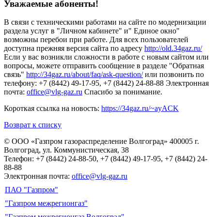
Уважаемые абоненты!
В связи с техническими работами на сайте по модернизации
раздела услуг в "Личном кабинете" и" Единое окно"
возможны перебои при работе. Для всех пользователей
доступна прежняя версия сайта по адресу
http://old.34gaz.ru/
Если у вас возникли сложности в работе с новым сайтом или
вопросы, можете отправить сообщение в разделе "Обратная
связь"
http://34gaz.ru/about/faq/ask-question/
или позвонить по
телефону: +7 (8442) 49-17-95, +7 (8442) 24-88-88 Электронная
почта:
office@vlg-gaz.ru
Спасибо за понимание.
Короткая ссылка на новость:
https://34gaz.ru/~ayACK
Возврат к списку
© ООО «Газпром газораспределение Волгоград»
400005 г.
Волгоград, ул. Коммунистическая, 38
Телефон: +7 (8442) 24-88-50, +7 (8442) 49-17-95, +7 (8442) 24-
88-88
Электронная почта:
office@vlg-gaz.ru
ПАО "Газпром"
"Газпром межрегионгаз"
"Газпром межрегионгаз Волгоград"