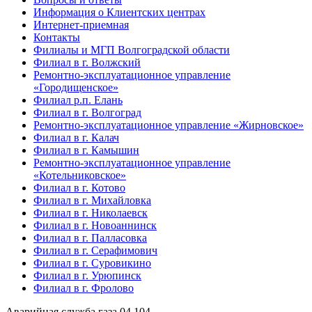
Информация о Клиентских центрах
Интернет-приемная
Контакты
Филиалы и МГП Волгоградской области
Филиал в г. Волжский
Ремонтно-эксплуатационное управление
«Городищенское»
Филиал р.п. Елань
Филиал в г. Волгоград
Ремонтно-эксплуатационное управление «Жирновское»
Филиал в г. Калач
Филиал в г. Камышин
Ремонтно-эксплуатационное управление
«Котельниковское»
Филиал в г. Котово
Филиал в г. Михайловка
Филиал в г. Николаевск
Филиал в г. Новоаннинск
Филиал в г. Палласовка
Филиал в г. Серафимович
Филиал в г. Суровикино
Филиал в г. Урюпинск
Филиал в г. Фролово
Аварийная служба газа
04
104