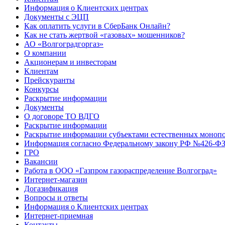
Информация о Клиентских центрах
Документы с ЭЦП
Как оплатить услуги в СберБанк Онлайн?
Как не стать жертвой «газовых» мошенников?
АО «Волгоградгоргаз»
О компании
Акционерам и инвесторам
Клиентам
Прейскуранты
Конкурсы
Раскрытие информации
Документы
О договоре ТО ВДГО
Раскрытие информации
Раскрытие информации субъектами естественных монопо
Информация согласно Федеральному закону РФ №426-ФЗ 
ГРО
Вакансии
Работа в ООО «Газпром газораспределение Волгоград»
Интернет-магазин
Догазификация
Вопросы и ответы
Информация о Клиентских центрах
Интернет-приемная
Контакты