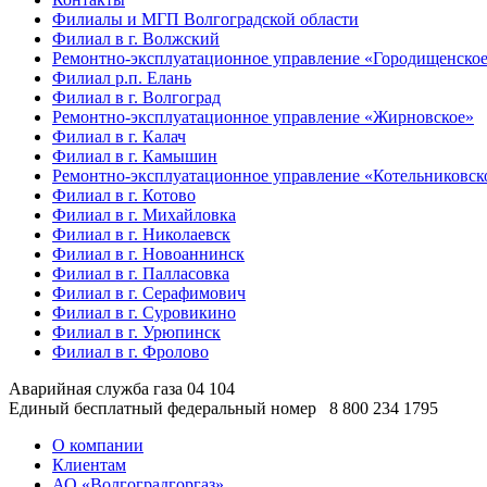
Филиалы и МГП Волгоградской области
Филиал в г. Волжский
Ремонтно-эксплуатационное управление «Городищенско
Филиал р.п. Елань
Филиал в г. Волгоград
Ремонтно-эксплуатационное управление «Жирновское»
Филиал в г. Калач
Филиал в г. Камышин
Ремонтно-эксплуатационное управление «Котельниковск
Филиал в г. Котово
Филиал в г. Михайловка
Филиал в г. Николаевск
Филиал в г. Новоаннинск
Филиал в г. Палласовка
Филиал в г. Серафимович
Филиал в г. Суровикино
Филиал в г. Урюпинск
Филиал в г. Фролово
Аварийная служба газа
04
104
Единый бесплатный федеральный номер
8 800 234 1795
О компании
Клиентам
АО «Волгоградгоргаз»