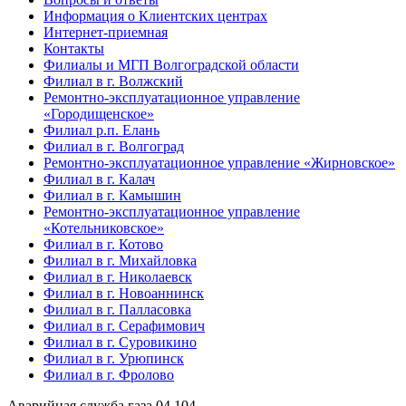
Информация о Клиентских центрах
Интернет-приемная
Контакты
Филиалы и МГП Волгоградской области
Филиал в г. Волжский
Ремонтно-эксплуатационное управление
«Городищенское»
Филиал р.п. Елань
Филиал в г. Волгоград
Ремонтно-эксплуатационное управление «Жирновское»
Филиал в г. Калач
Филиал в г. Камышин
Ремонтно-эксплуатационное управление
«Котельниковское»
Филиал в г. Котово
Филиал в г. Михайловка
Филиал в г. Николаевск
Филиал в г. Новоаннинск
Филиал в г. Палласовка
Филиал в г. Серафимович
Филиал в г. Суровикино
Филиал в г. Урюпинск
Филиал в г. Фролово
Аварийная служба газа
04
104