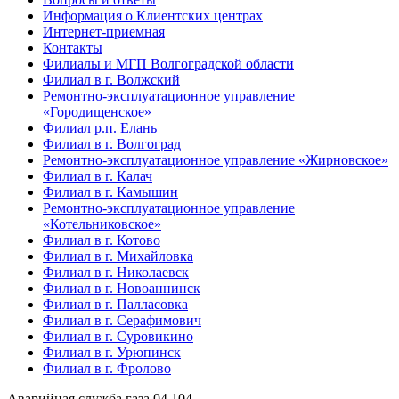
Информация о Клиентских центрах
Интернет-приемная
Контакты
Филиалы и МГП Волгоградской области
Филиал в г. Волжский
Ремонтно-эксплуатационное управление
«Городищенское»
Филиал р.п. Елань
Филиал в г. Волгоград
Ремонтно-эксплуатационное управление «Жирновское»
Филиал в г. Калач
Филиал в г. Камышин
Ремонтно-эксплуатационное управление
«Котельниковское»
Филиал в г. Котово
Филиал в г. Михайловка
Филиал в г. Николаевск
Филиал в г. Новоаннинск
Филиал в г. Палласовка
Филиал в г. Серафимович
Филиал в г. Суровикино
Филиал в г. Урюпинск
Филиал в г. Фролово
Аварийная служба газа
04
104