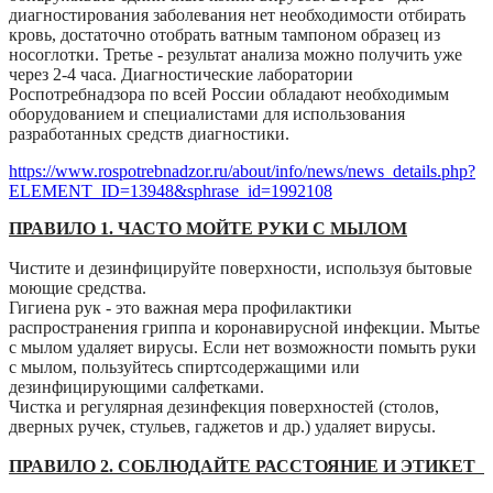
диагностирования заболевания нет необходимости отбирать
кровь, достаточно отобрать ватным тампоном образец из
носоглотки. Третье - результат анализа можно получить уже
через 2-4 часа. Диагностические лаборатории
Роспотребнадзора по всей России обладают необходимым
оборудованием и специалистами для использования
разработанных средств диагностики.
https://www.rospotrebnadzor.ru/about/info/news/news_details.php?
ELEMENT_ID=13948&sphrase_id=1992108
ПРАВИЛО 1. ЧАСТО МОЙТЕ РУКИ С МЫЛОМ
Чистите и дезинфицируйте поверхности, используя бытовые
моющие средства.
Гигиена рук - это важная мера профилактики
распространения гриппа и коронавирусной инфекции. Мытье
с мылом удаляет вирусы. Если нет возможности помыть руки
с мылом, пользуйтесь спиртсодержащими или
дезинфицирующими салфетками.
Чистка и регулярная дезинфекция поверхностей (столов,
дверных ручек, стульев, гаджетов и др.) удаляет вирусы.
ПРАВИЛО 2. СОБЛЮДАЙТЕ РАССТОЯНИЕ И ЭТИКЕТ