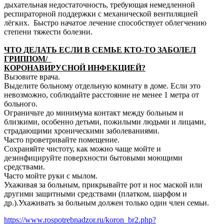
дыхательная недостаточность, требующая немедленной
респираторной поддержки с механической вентиляцией
лёгких. Быстро начатое лечение способствует облегчению
степени тяжести болезни.
ЧТО ДЕЛАТЬ ЕСЛИ В СЕМЬЕ КТО-ТО ЗАБОЛЕЛ
ГРИППОМ/
КОРОНАВИРУСНОЙ ИНФЕКЦИЕЙ?
Вызовите врача.
Выделите больному отдельную комнату в доме. Если это
невозможно, соблюдайте расстояние не менее 1 метра от
больного.
Ограничьте до минимума контакт между больным и
близкими, особенно детьми, пожилыми людьми и лицами,
страдающими хроническими заболеваниями.
Часто проветривайте помещение.
Сохраняйте чистоту, как можно чаще мойте и
дезинфицируйте поверхности бытовыми моющими
средствами.
Часто мойте руки с мылом.
Ухаживая за больным, прикрывайте рот и нос маской или
другими защитными средствами (платком, шарфом и
др.).Ухаживать за больным должен только один член семьи.
https://www.rospotrebnadzor.ru/koron_br2.php?