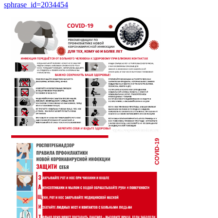
sphrase_id=2034454