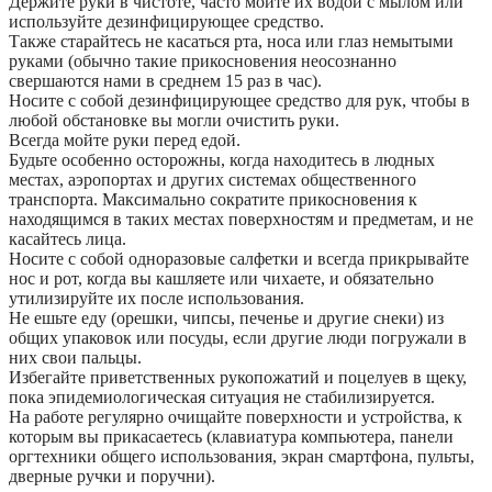
Держите руки в чистоте, часто мойте их водой с мылом или
используйте дезинфицирующее средство.
Также старайтесь не касаться рта, носа или глаз немытыми
руками (обычно такие прикосновения неосознанно
свершаются нами в среднем 15 раз в час).
Носите с собой дезинфицирующее средство для рук, чтобы в
любой обстановке вы могли очистить руки.
Всегда мойте руки перед едой.
Будьте особенно осторожны, когда находитесь в людных
местах, аэропортах и других системах общественного
транспорта. Максимально сократите прикосновения к
находящимся в таких местах поверхностям и предметам, и не
касайтесь лица.
Носите с собой одноразовые салфетки и всегда прикрывайте
нос и рот, когда вы кашляете или чихаете, и обязательно
утилизируйте их после использования.
Не ешьте еду (орешки, чипсы, печенье и другие снеки) из
общих упаковок или посуды, если другие люди погружали в
них свои пальцы.
Избегайте приветственных рукопожатий и поцелуев в щеку,
пока эпидемиологическая ситуация не стабилизируется.
На работе регулярно очищайте поверхности и устройства, к
которым вы прикасаетесь (клавиатура компьютера, панели
оргтехники общего использования, экран смартфона, пульты,
дверные ручки и поручни).