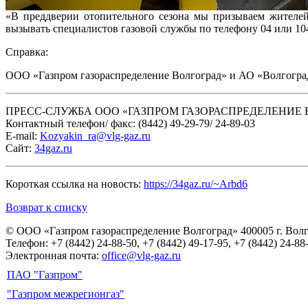
«В преддверии отопительного сезона мы призываем жителей
вызывать специалистов газовой службы по телефону 04 или 10
Справка:
ООО «Газпром газораспределение Волгоград» и АО «Волгоград
ПРЕСС-СЛУЖБА ООО «ГАЗПРОМ ГАЗОРАСПРЕДЕЛЕНИЕ 
Контактный телефон/ факс: (8442) 49-29-79/ 24-89-03
Е-mail:
Kozyakin_ra@vlg-gaz.ru
Сайт:
34gaz.ru
Короткая ссылка на новость:
https://34gaz.ru/~Arbd6
Возврат к списку
© ООО «Газпром газораспределение Волгоград»
400005 г. Вол
Телефон: +7 (8442) 24-88-50, +7 (8442) 49-17-95, +7 (8442) 24-88
Электронная почта:
office@vlg-gaz.ru
ПАО "Газпром"
"Газпром межрегионгаз"