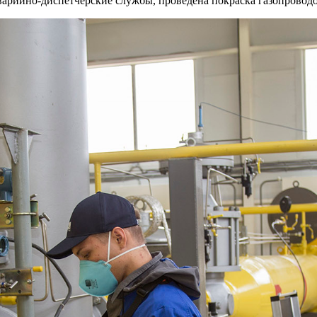
варийно-диспетчерские службы, проведена покраска газопроводо