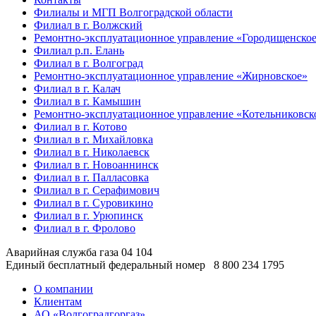
Филиалы и МГП Волгоградской области
Филиал в г. Волжский
Ремонтно-эксплуатационное управление «Городищенско
Филиал р.п. Елань
Филиал в г. Волгоград
Ремонтно-эксплуатационное управление «Жирновское»
Филиал в г. Калач
Филиал в г. Камышин
Ремонтно-эксплуатационное управление «Котельниковск
Филиал в г. Котово
Филиал в г. Михайловка
Филиал в г. Николаевск
Филиал в г. Новоаннинск
Филиал в г. Палласовка
Филиал в г. Серафимович
Филиал в г. Суровикино
Филиал в г. Урюпинск
Филиал в г. Фролово
Аварийная служба газа
04
104
Единый бесплатный федеральный номер
8 800 234 1795
О компании
Клиентам
АО «Волгоградгоргаз»