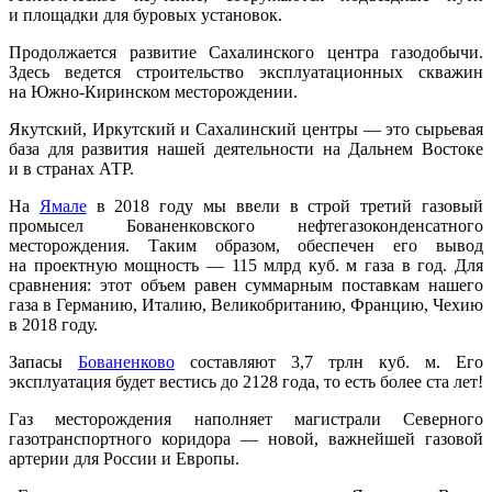
и площадки для буровых установок.
Продолжается развитие Сахалинского центра газодобычи.
Здесь ведется строительство эксплуатационных скважин
на Южно-Киринском месторождении.
Якутский, Иркутский и Сахалинский центры — это сырьевая
база для развития нашей деятельности на Дальнем Востоке
и в странах АТР.
На
Ямале
в 2018 году мы ввели в строй третий газовый
промысел Бованенковского нефтега­зоконденсатного
месторождения. Таким образом, обеспечен его вывод
на проектную мощность — 115 млрд куб. м газа в год. Для
сравнения: этот объем равен суммарным поставкам нашего
газа в Германию, Италию, Великобританию, Францию, Чехию
в 2018 году.
Запасы
Бованенково
составляют 3,7 трлн куб. м. Его
эксплуатация будет вестись до 2128 года, то есть более ста лет!
Газ месторождения наполняет магистрали Северного
газотранспортного коридора — новой, важнейшей газовой
артерии для России и Европы.