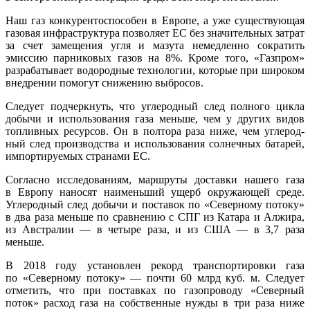
Наш газ конкурентоспособен в Европе, а уже существующая
газовая инфраструктура позволяет ЕС без значительных затрат
за счет замещения угля и мазута немедленно сократить
эмиссию парниковых газов на 8%. Кроме того, «Газпром»
разрабатывает водородные технологии, которые при широком
внедрении помогут снижению выбросов.
Следует подчеркнуть, что углеродный след полного цикла
добычи и использования газа меньше, чем у других видов
топливных ресурсов. Он в полтора раза ниже, чем углерод­
ный след производства и использования солнечных батарей,
импортируемых стра­нами ЕС.
Согласно исследованиям, маршруты доставки нашего газа
в Европу наносят наименьший ущерб окружающей среде.
Углеродный след добычи и поставок по «Северному потоку»
в два раза меньше по сравнению с СПГ из Катара и Алжира,
из Австралии — в четыре раза, и из США — в 3,7 раза
меньше.
В 2018 году установлен рекорд транспортировки газа
по «Северному потоку» — почти 60 млрд куб. м. Следует
отметить, что при поставках по газопроводу «Северный
поток» расход газа на собственные нужды в три раза ниже