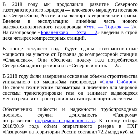
В 2018 году мы продолжили развитие Северного
газотранспортного коридора — ключевого маршрута поставок
на Северо-Запад России и на экспорт в европейские страны.
Введена в эксплуатацию линейная часть нового
высокотехнологичного газопро­вода «
Ухта — Торжок — 2
».
На газопроводе «
Бованенково — Ухта — 2
» введены в строй
цеха четырех компрессорных станций.
В конце текущего года будут сданы газотранспортные
мощности на участке от Грязовца до компрессорной станции
«Славянская». Они обеспечат подачу газа потребителям
Северо-Западного региона и в «Северный поток — 2».
В 2018 году были завершены основные объемы строительства
уникального по масштабам газопровода «
Сила Сибири
».
По своим техническим параметрам и значению для мировой
системы транспортировки газа он занимает выдающееся
место среди всех трансграничных газотранспортных систем.
Обеспечению гибкости и надежности трубопроводных
поставок служит деятельность «Газпрома»
по развитию
подземного хранения газа
. К сезону отбора
2018/2019 года объем оперативного резерва в ПХГ
«Газпрома» на территории России составил 72,2 млрд куб. м.