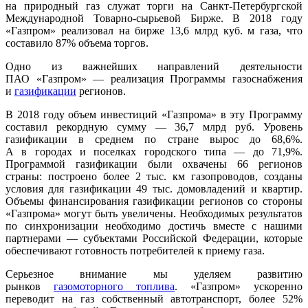
на природный газ служат торги на Санкт-Петербургской
Международ­ной Товарно-сырьевой Бирже. В 2018 году
«Газпром» реализовал на бирже 13,6 млрд куб. м газа, что
составило 87% объема торгов.
Одно из важнейших направлений деятельности
ПАО «Газпром» — реализация Программы газоснабжения
и
газификации
регионов.
В 2018 году объем инвестиций «Газпрома» в эту Программу
составил рекордную сумму — 36,7 млрд руб. Уровень
газификации в среднем по стране вырос до 68,6%.
А в городах и поселках городского типа — до 71,9%.
Программой газификации были охвачены 66 регионов
страны: построено более 2 тыс. км газопроводов, созданы
условия для газификации 49 тыс. домовладений и квартир.
Объемы финансирования газификации регионов со стороны
«Газпрома» могут быть увеличены. Необходимых результатов
по синхронизации необходимо достичь вместе с нашими
партнерами — субъектами Российской Федерации, которые
обеспечивают готовность потребителей к приему газа.
Серьезное внимание мы уделяем развитию
рынков
газомоторного топлива
. «Газпром» ускоренно
переводит на газ собственный автотранспорт, более 52%