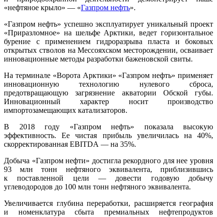
«нефтяное крыло» — «
Газпром нефть
».
«Газпром нефть» успешно эксплуатирует уникальный проект
«Приразломное» на шельфе Арктики, ведет горизонтальное
бурение с применением гидроразрыва пласта и боковых
открытых стволов на Мессояхском месторождении, осваивает
инновационные методы разработки баженовской свиты.
На терминале «Ворота Арктики» «Газпром нефть» применяет
инновационную техноло­гию нулевого сброса,
предотвращающую загрязнение акватории Обской губы.
Инновационный характер носит производство
импортозамещающих катализаторов.
В 2018 году «Газпром нефть» показала высокую
эффективность. Ее чистая прибыль увеличилась на 40%,
скорректированная EBITDA — на 35%.
Добыча «Газпром нефти» достигла рекордного для нее уровня
93 млн тонн нефтяного эквивалента, приблизившись
к поставленной цели — довести годовую добычу
углеводородов до 100 млн тонн нефтяного эквивалента.
Увеличивается глубина переработки, расширяется география
и номенклатура сбыта премиальных нефтепродуктов