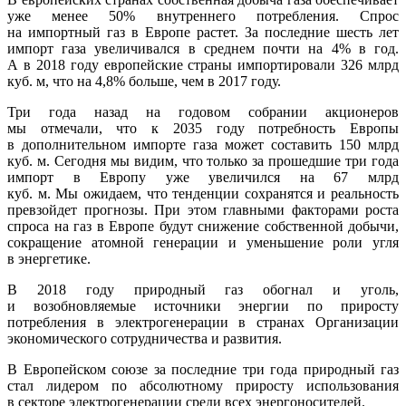
уже менее 50% внутреннего потребления. Спрос
на импортный газ в Европе растет. За последние шесть лет
импорт газа увеличивался в среднем почти на 4% в год.
А в 2018 году европейские страны импортировали 326 млрд
куб. м, что на 4,8% больше, чем в 2017 году.
Три года назад на годовом собрании акционеров
мы отмечали, что к 2035 году потребность Европы
в дополнительном импорте газа может составить 150 млрд
куб. м. Сегодня мы видим, что только за прошедшие три года
импорт в Европу уже увеличился на 67 млрд
куб. м. Мы ожидаем, что тенденции сохранятся и реальность
превзойдет прогнозы. При этом главными факторами роста
спроса на газ в Европе будут снижение собственной добычи,
сокращение атомной генерации и уменьшение роли угля
в энергетике.
В 2018 году природный газ обогнал и уголь,
и возобновляемые источники энергии по приросту
потребления в электрогенерации в странах Организации
экономического сотрудничества и развития.
В Европейском союзе за последние три года природный газ
стал лидером по абсолютному приросту использования
в секторе электроге­нерации среди всех энергоносителей.