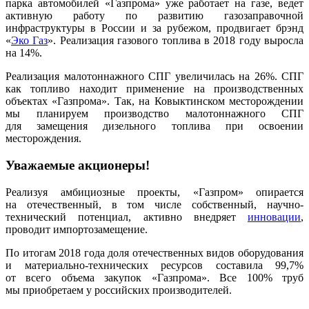
парка автомобилей «Газпрома» уже работает на газе, ведет
активную работу по развитию газозаправочной
инфраструктуры в России и за рубежом, продвигает брэнд
«
Эко Газ
». Реализация газового топлива в 2018 году выросла
на 14%.
Реализация малотоннажного СПГ увеличилась на 26%. СПГ
как топливо находит применение на производственных
объектах «Газпрома». Так, на Ковыктинском месторождении
мы планируем производство малотоннаж­ного СПГ
для замещения дизельного топлива при освоении
месторождения.
Уважаемые акционеры!
Реализуя амбициозные проекты, «Газпром» опирается
на отечественный, в том числе собственный, научно-
технический потенциал, активно внедряет
инновации
,
проводит импортозамеще­ние.
По итогам 2018 года доля отечественных видов оборудования
и материально-технических ресурсов составила 99,7%
от всего объема закупок «Газпрома». Все 100% труб
мы приобретаем у российских производителей.