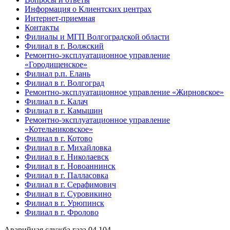
Информация о Клиентских центрах
Интернет-приемная
Контакты
Филиалы и МГП Волгоградской области
Филиал в г. Волжский
Ремонтно-эксплуатационное управление
«Городищенское»
Филиал р.п. Елань
Филиал в г. Волгоград
Ремонтно-эксплуатационное управление «Жирновское»
Филиал в г. Калач
Филиал в г. Камышин
Ремонтно-эксплуатационное управление
«Котельниковское»
Филиал в г. Котово
Филиал в г. Михайловка
Филиал в г. Николаевск
Филиал в г. Новоаннинск
Филиал в г. Палласовка
Филиал в г. Серафимович
Филиал в г. Суровикино
Филиал в г. Урюпинск
Филиал в г. Фролово
Аварийная служба газа
04
104