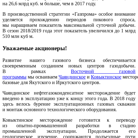
на 26,6 млрд куб. м больше, чем в 2017 году.
В производственной стратегии «Газпрома» особое внимание
уделяется прохождению периодов пикового спроса,
мы наращиваем показатель максимальной суточной добычи.
В сезон 2018/2019 года этот показатель увеличился до 1 млрд
510 млн куб м.
Уважаемые акционеры!
Развитие нашего газового бизнеса обеспечивается
своевременным созданием новых центров газодобычи.
В рамках
Восточной газовой
программы
мы осваиваем
Чаяндинское
и
Ковыктинское
местор
базовые для Якутского и Иркутского центров.
Чаяндинское нефтегазоконденсатное место­рождение будет
введено в эксплуатацию уже к концу этого года. В 2018 году
здесь велось бурение эксплуатационных газовых скважин
и монтаж основного технологического оборудо­вания.
Ковыктинское месторождение готовится к переводу
из опытно-промышленной разра­ботки в стадию
промышленной эксплуатации. Продолжается его
геологическое изучение, сооружаются подъездные пути