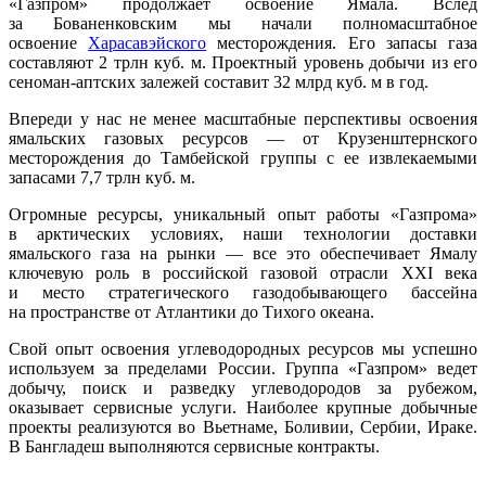
«Газпром» продолжает освоение Ямала. Вслед
за Бованенковским мы начали полномасштаб­ное
освоение
Харасавэйского
месторождения. Его запасы газа
составляют 2 трлн куб. м. Проектный уровень добычи из его
сеноман-аптских залежей составит 32 млрд куб. м в год.
Впереди у нас не менее масштабные перспективы освоения
ямальских газовых ресурсов — от Крузенштернского
месторожде­ния до Тамбейской группы с ее извлекаемыми
запасами 7,7 трлн куб. м.
Огромные ресурсы, уникальный опыт работы «Газпрома»
в арктических условиях, наши технологии доставки
ямальского газа на рынки — все это обеспечивает Ямалу
ключевую роль в российской газовой отрасли XXI века
и место стратегического газодобы­вающего бассейна
на пространстве от Атлантики до Тихого океана.
Свой опыт освоения углеводородных ресурсов мы успешно
используем за пределами России. Группа «Газпром» ведет
добычу, поиск и разведку углеводородов за рубежом,
оказывает сервисные услуги. Наиболее крупные добычные
проекты реализуются во Вьетнаме, Боливии, Сербии, Ираке.
В Бангладеш выполняются сервисные контракты.