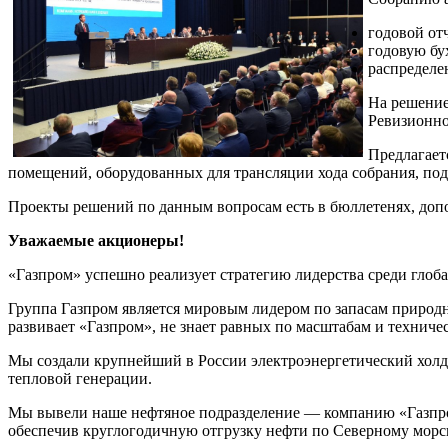
годовой от
годовую бу
распределе
На решение
Ревизионно
Предлагает
помещений, оборудованных для трансляции хода собрания, пода
Проекты решений по данным вопросам есть в бюллетенях, до
Уважаемые акционеры!
«Газпром» успешно реализует стратегию лидерства среди глоб
Группа Газпром является мировым лидером по запасам природн
развивает «Газпром», не знает равных по масштабам и техниче
Мы создали крупнейший в России электроэнергетический холд
тепловой генерации.
Мы вывели наше нефтяное подразделение — компанию «Газпром
обеспечив круглогодичную отгрузку нефти по Северному морс