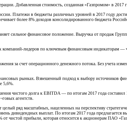
ации. Добавленная стоимость, созданная «Газпромом» в 2017 го
ссии. Платежи в бюджеты различных уровней в 2017 году достиг
печивает более 8% доходов консолидированного бюджета Росси
аняет сильное финансовое положение. Выручка от продаж Группы
ых компаний-лидеров по ключевым финансовым индикаторам — ч
жения за счет операционного денежного потока. Без учета изм
нансовых рынках. Взвешенный подход к выбору источников фин
е 5,6%.
ения чистого долга к EBITDA — по итогам 2017 года составил 
¬говых агентств.
целый ряд масштабных, нацеленных на перспективу стратегичес
вень дивидендных выплат. По итогам 2017 года предлагается вы
% от чистой прибыли, которая относится к акционерам ПАО «Га