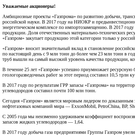
Уважаемые акционеры!
Амбициозные проекты «Газпрома» по развитию добычи, трансп
российской науки. В 2017 году на НИОКР и предынвестиционн
энергетическом комплексе по импортозамещению. В 2017 году
продукции. Доля отечественных материально-технических ресу
«Газпром» закупает продукцию этой категории только у росси
«Газпром» вносит значительный вклад в становление российск
по настоящий день с 9 млн тонн до более чем 23 млн тонн в 
труб вышли на самый высокий уровень качества продукции, ко
В течение 25 лет «Газпром» успешно приумножает ресурсную ба
геологоразведочных работ за этот период составил 10,5 трлн ку
В 2017 году по результатам ГРР запасы «Газпрома» на террито
углеводородов составил почти 100 млн тонн.
Сегодня «Газпром» является мировым лидером по доказанным 
нефтегазовых компаний мира — ExxonMobil, PetroChina, BP, She
С 2005 года мы неизменно удерживаем коэффициент воспроизво
запасов жидких углеводородов — 1,64.
В 2017 году добыча газа предприятиями Группы Газпром увеличи