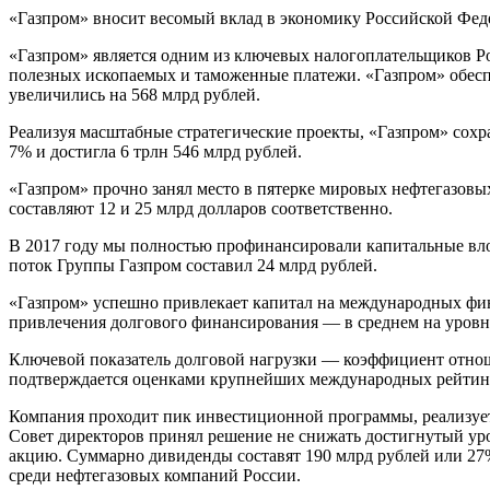
«Газпром» вносит весомый вклад в экономику Российской Федер
«Газпром» является одним из ключевых налогоплательщиков Ро
полезных ископаемых и таможенные платежи. «Газпром» обес
увеличились на 568 млрд рублей.
Реализуя масштабные стратегические проекты, «Газпром» сохр
7% и достигла 6 трлн 546 млрд рублей.
«Газпром» прочно занял место в пятерке мировых нефтегазов
составляют 12 и 25 млрд долларов соответственно.
В 2017 году мы полностью профинансировали капитальные вло
поток Группы Газпром составил 24 млрд рублей.
«Газпром» успешно привлекает капитал на международных фи
привлечения долгового финансирования — в среднем на уровн
Ключевой показатель долговой нагрузки — коэффициент отнош
подтверждается оценками крупнейших международных рейтин
Компания проходит пик инвестиционной программы, реализует 
Совет директоров принял решение не снижать достигнутый уро
акцию. Суммарно дивиденды составят 190 млрд рублей или 27
среди нефтегазовых компаний России.