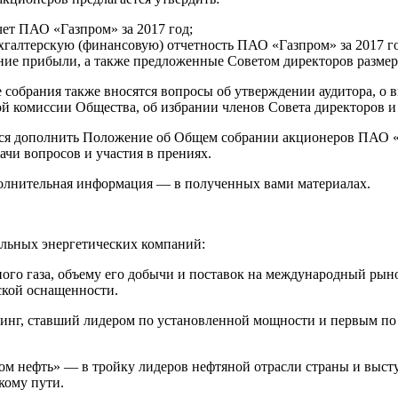
чет ПАО «Газпром» за 2017 год;
хгалтерскую (финансовую) отчетность ПАО «Газпром» за 2017 го
ние прибыли, а также предложенные Советом директоров размер,
 собрания также вносятся вопросы об утверждении аудитора, о 
й комиссии Общества, об избрании членов Совета директоров и
ся дополнить Положение об Общем собрании акционеров ПАО 
чи вопросов и участия в прениях.
полнительная информация — в полученных вами материалах.
альных энергетических компаний:
ого газа, объему его добычи и поставок на международный рыно
ской оснащенности.
инг, ставший лидером по установленной мощности и первым по
 нефть» — в тройку лидеров нефтяной отрасли страны и высту
кому пути.