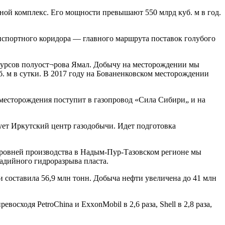
ной комплекс. Его мощности превышают 550 млрд куб. м в год.
анспортного коридора — главного маршрута поставок голубого
ресурсов полуост¬рова Ямал. Добычу на месторождении мы
б. м в сутки. В 2017 году на Бованенковском месторождении
месторождения поступит в газопровод «Сила Сибири„ и на
ует Иркутский центр газодобычи. Идет подготовка
ровней производства в Надым-Пур-Тазовском регионе мы
адийного гидроразрыва пласта.
 составила 56,9 млн тонн. Добыча нефти увеличена до 41 млн
ходя PetroChina и ExxonMobil в 2,6 раза, Shell в 2,8 раза,