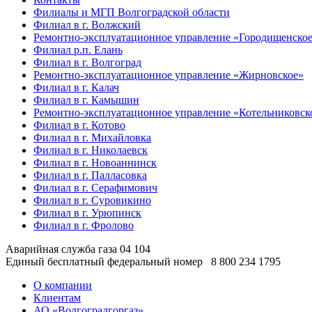
Филиалы и МГП Волгоградской области
Филиал в г. Волжский
Ремонтно-эксплуатационное управление «Городищенско
Филиал р.п. Елань
Филиал в г. Волгоград
Ремонтно-эксплуатационное управление «Жирновское»
Филиал в г. Калач
Филиал в г. Камышин
Ремонтно-эксплуатационное управление «Котельниковск
Филиал в г. Котово
Филиал в г. Михайловка
Филиал в г. Николаевск
Филиал в г. Новоаннинск
Филиал в г. Палласовка
Филиал в г. Серафимович
Филиал в г. Суровикино
Филиал в г. Урюпинск
Филиал в г. Фролово
Аварийная служба газа
04
104
Единый бесплатный федеральный номер
8 800 234 1795
О компании
Клиентам
АО «Волгоградгоргаз»