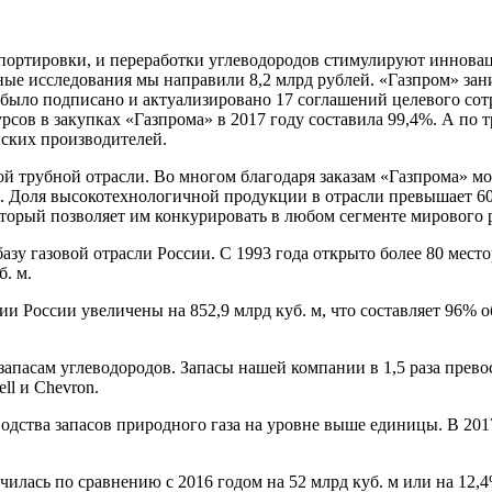
ортировки, и переработки углеводородов стимулируют инновац
ые исследования мы направили 8,2 млрд рублей. «Газпром» зан
 было подписано и актуализировано 17 соглашений целевого с
рсов в закупках «Газпрома» в 2017 году составила 99,4%. А по
йских производителей.
ой трубной отрасли. Во многом благодаря заказам «Газпрома» м
год. Доля высокотехнологичной продукции в отрасли превышает 
торый позволяет им конкурировать в любом сегменте мирового 
зу газовой отрасли России. С 1993 года открыто более 80 место
б. м.
рии России увеличены на 852,9 млрд куб. м, что составляет 96%
запасам углеводородов. Запасы нашей компании в 1,5 раза пре
ll и Chevron.
дства запасов природного газа на уровне выше единицы. В 2017
лась по сравнению с 2016 годом на 52 млрд куб. м или на 12,4%