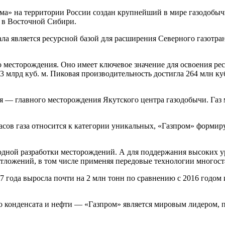
ма» на территории России создан крупнейший в мире газодобыч
 в Восточной Сибири.
ла является ресурсной базой для расширения Северного газотр
ого месторождения. Оно имеет ключевое значение для освоения 
3 млрд куб. м. Пиковая производительность достигла 264 млн ку
 — главного месторождения Якутского центра газодобычи. Газ 
пасов газа относится к категории уникальных, «Газпром» формир
дной разработки месторождений. А для поддержания высоких у
тложений, в том числе применяя передовые технологии многост
года выросла почти на 2 млн тонн по сравнению с 2016 годом и
онденсата и нефти — «Газпром» является мировым лидером, превос