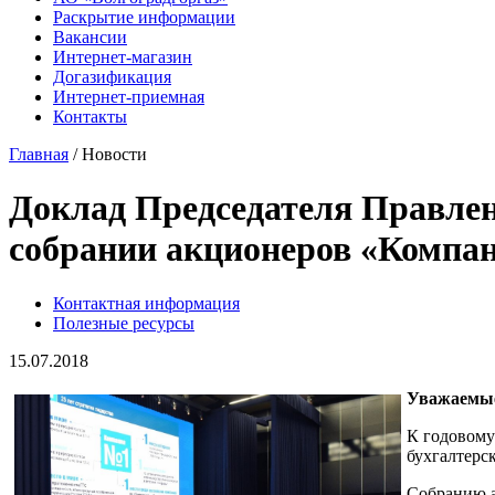
Раскрытие информации
Вакансии
Интернет-магазин
Догазификация
Интернет-приемная
Контакты
Главная
/ Новости
Доклад Председателя Правле
собрании акционеров «Компан
Контактная информация
Полезные ресурсы
15.07.2018
Уважаемые
К годовому
бухгалтерс
Собранию а