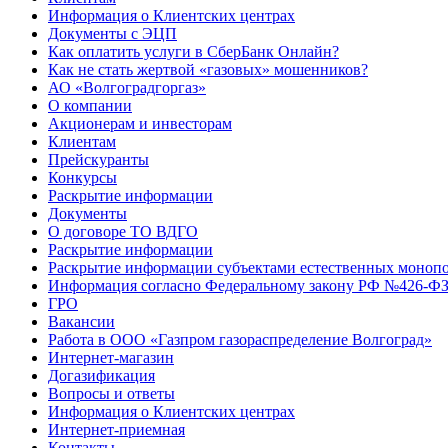
Информация о Клиентских центрах
Документы с ЭЦП
Как оплатить услуги в СберБанк Онлайн?
Как не стать жертвой «газовых» мошенников?
АО «Волгоградгоргаз»
О компании
Акционерам и инвесторам
Клиентам
Прейскуранты
Конкурсы
Раскрытие информации
Документы
О договоре ТО ВДГО
Раскрытие информации
Раскрытие информации субъектами естественных монопо
Информация согласно Федеральному закону РФ №426-ФЗ 
ГРО
Вакансии
Работа в ООО «Газпром газораспределение Волгоград»
Интернет-магазин
Догазификация
Вопросы и ответы
Информация о Клиентских центрах
Интернет-приемная
Контакты