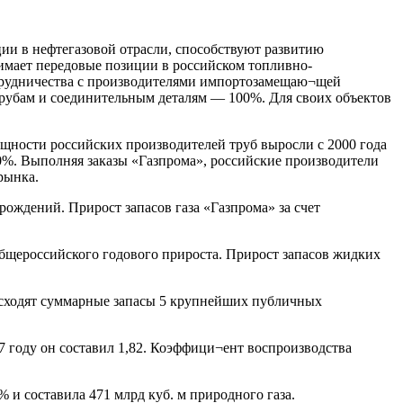
ии в нефтегазовой отрасли, способствуют развитию
имает передовые позиции в российском топливно-
отрудничества с производителями импортозамещаю¬щей
 трубам и соединительным деталям — 100%. Для своих объектов
ощности российских производителей труб выросли с 2000 года
60%. Выполняя заказы «Газпрома», российские производители
рынка.
рождений. Прирост запасов газа «Газпрома» за счет
 общероссийского годового прироста. Прирост запасов жидких
восходят суммарные запасы 5 крупнейших публичных
 году он составил 1,82. Коэффици¬ент воспроизводства
 и составила 471 млрд куб. м природного газа.