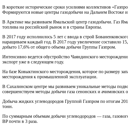
В короткие исторические сроки усилиями коллективов «Газпро
Формируются новые центры газодобычи на Дальнем Востоке и
В Арктике мы развиваем Ямальский центр газодобычи. Газ Яма
топлива на российский рынок и в страны Европы.
В 2017 году исполнилось 5 лет с ввода в строй Бованенковск
наращиваем каждый год. В 2017 году увеличение составило 15,
добыто 17,6% от общего объема добычи Группы Газпром.
Интенсивно ведется обустройство Чаяндинского месторождения
экспорт уже в следующем году.
На базе Ковыктинского месторождения, которое по размеру за
месторождения к промышленной эксплуатации.
В Сахалинском центре мы развиваем уникальные методы подво
совершенствуем методы добычи газа сенонских и ачимовских о
Добыча жидких углеводородов Группой Газпром по итогам 2017 
тонн.
По суммарным объемам добычи углеводородов — газа, газового к
BP почти в 3 раза.