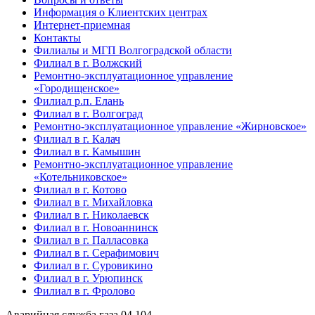
Информация о Клиентских центрах
Интернет-приемная
Контакты
Филиалы и МГП Волгоградской области
Филиал в г. Волжский
Ремонтно-эксплуатационное управление
«Городищенское»
Филиал р.п. Елань
Филиал в г. Волгоград
Ремонтно-эксплуатационное управление «Жирновское»
Филиал в г. Калач
Филиал в г. Камышин
Ремонтно-эксплуатационное управление
«Котельниковское»
Филиал в г. Котово
Филиал в г. Михайловка
Филиал в г. Николаевск
Филиал в г. Новоаннинск
Филиал в г. Палласовка
Филиал в г. Серафимович
Филиал в г. Суровикино
Филиал в г. Урюпинск
Филиал в г. Фролово
Аварийная служба газа
04
104