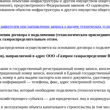
ьзовании объектами инфраструктуры и другим имуществом общего
инение), предусмотренного Федеральным законом «О садоводче
ьзованием объектов инфраструктуры и другого имущества общего
заявителем при направлении запроса о выдаче технических усл
ючении договора о подключении (технологическом присоедин
к газораспределительным сетям.
ораспределения осуществляется на основании договора о подклю
и), направляемой в адрес ООО «Газпром газораспределение 
вание и государственный регистрационный номер записи, вноси
рационный номер записи, вносимой в Единый государственный 
я, номер и дата выдачи паспорта или иного документа, удостове
а информацией — телефоны, факс, адрес электронной почты);
оительства, который необходимо подключить (технологически пр
ти хозяйствующего субъекта — для юридических лиц и индивиду
 в эксплуатацию объекта капитального строительства (в том числ