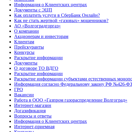
Информация о Клиентских центрах
Документы с ЭЦП
Как оплатить услуги в СберБанк Онлайн?
Как не стать жертвой «газовых» мошенников?
АО «Волгоградгоргаз»
О компании
Акционерам и инвесторам
Клиентам
Прейскуранты
Конкурсы
Раскрытие информации
Документы
О договоре ТО ВДГО
Раскрытие информации
Раскрытие информации субъектами естественных монопо
Информация согласно Федеральному закону РФ №426-ФЗ 
ГРО
Вакансии
Работа в ООО «Газпром газораспределение Волгоград»
Интернет-магазин
Догазификация
Вопросы и ответы
Информация о Клиентских центрах
Интернет-приемная
Контакты