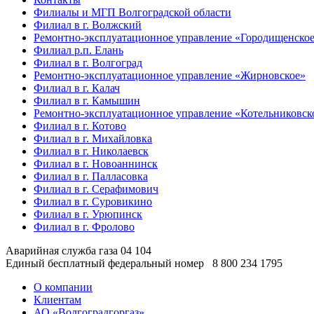
Филиалы и МГП Волгоградской области
Филиал в г. Волжский
Ремонтно-эксплуатационное управление «Городищенско
Филиал р.п. Елань
Филиал в г. Волгоград
Ремонтно-эксплуатационное управление «Жирновское»
Филиал в г. Калач
Филиал в г. Камышин
Ремонтно-эксплуатационное управление «Котельниковск
Филиал в г. Котово
Филиал в г. Михайловка
Филиал в г. Николаевск
Филиал в г. Новоаннинск
Филиал в г. Палласовка
Филиал в г. Серафимович
Филиал в г. Суровикино
Филиал в г. Урюпинск
Филиал в г. Фролово
Аварийная служба газа
04
104
Единый бесплатный федеральный номер
8 800 234 1795
О компании
Клиентам
АО «Волгоградгоргаз»