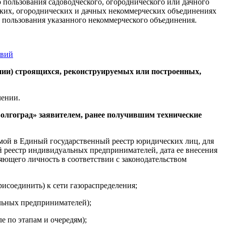
 пользования садоводческого, огороднического или дачного
ских, огороднических и дачных некоммерческих объединениях
 пользования указанного некоммерческого объединения.
овий
ении) строящихся, реконструируемых или построенных,
чении.
Волгоград» заявителем, ранее получившим технические
мой в Единый государственный реестр юридических лиц, для
реестр индивидуальных предпринимателей, дата ее внесения
ряющего личность в соответствии с законодательством
исоединить) к сети газораспределения;
альных предпринимателей);
е по этапам и очередям);