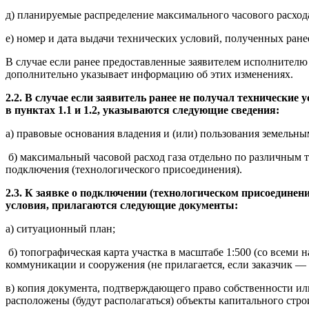
д) планируемые распределение максимального часового расхода 
е) номер и дата выдачи технических условий, полученных ранее
В случае если ранее предоставленные заявителем исполнителю
дополнительно указывает информацию об этих изменениях.
2.2.
В случае если заявитель ранее не получал технические
в пунктах 1.1 и 1.2, указываются следующие сведения:
а) правовые основания владения и (или) пользования земельны
б) максимальный часовой расход газа отдельно по различным 
подключения (технологического присоединения).
2.3. К заявке о подключении
(технологическом присоединени
условия, прилагаются следующие документы:
а) ситуационный план;
б) топографическая карта участка в масштабе 1:500 (со все
коммуникации и сооружения (не прилагается, если заказчик —
в) копия документа, подтверждающего право собственности или
расположены (будут располагаться) объекты капитального строи