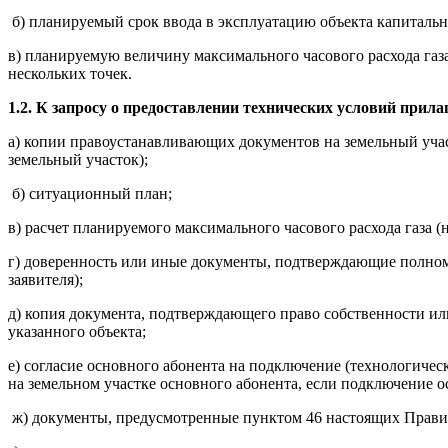
б) планируемый срок ввода в эксплуатацию объекта капиталь
в) планируемую величину максимального часового расхода газ
нескольких точек.
1.2. К запросу о предоставлении технических условий при
а) копии правоустанавливающих документов на земельный участ
земельный участок);
б) ситуационный план;
в) расчет планируемого максимального часового расхода газа (н
г) доверенность или иные документы, подтверждающие полномо
заявителя);
д) копия документа, подтверждающего право собственности или
указанного объекта;
е) согласие основного абонента на подключение (технологическ
на земельном участке основного абонента, если подключение о
ж) документы, предусмотренные пунктом 46 настоящих Правил,