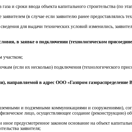
газа и сроки ввода объекта капитального строительства (по эта
 заявителем (в случае если заявителю ранее предоставлялись те
 сведения для выдачи технических условий изменились, заявите
 условия, в заявке о подключении (технологическом присоеди
м участком;
точкам (если их несколько) подключения (технологического при
и), направляемой в адрес ООО «Газпром газораспределение 
ми наземными и подземными коммуникациями и сооружениями), с
 физическое лицо, осуществляющее создание (реконструкцию) о
 иное предусмотренное законом основание на объект капитально
тельства заявителя;