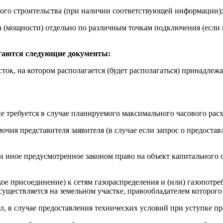
ного строительства (при наличии соответствующей информации);
а (мощности) отдельно по различным точкам подключения (если
лагаются следующие документы:
ок, на котором располагается (будет располагаться) принадлеж
е требуется в случае планируемого максимального часового расход
чия представителя заявителя (в случае если запрос о предоста
 иное предусмотренное законом право на объект капитального ст
ое присоединение) к сетям газораспределения и (или) газопотре
существляется на земельном участке, правообладателем которого
 в случае предоставления технических условий при уступке пр