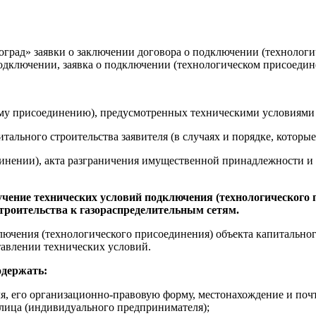
оград» заявки о заключении договора о подключении (технологи
подключении, заявка о подключении (технологическом присоедин
му присоединению), предусмотренных техническими условиями 
итального строительства заявителя (в случаях и порядке, котор
инении), акта разграничения имущественной принадлежности и 
лучение технических условий подключения (технологического
троительства к газораспределительным сетям.
ючения (технологического присоединения) объекта капитального
тавлении технических условий.
одержать:
ля, его организационно-правовую форму, местонахождение и поч
 лица (индивидуального предпринимателя);