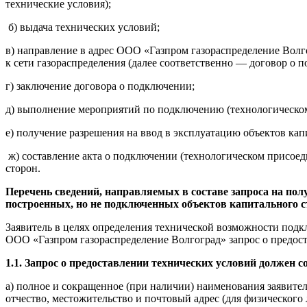
технические условия);
б) выдача технических условий;
в) направление в адрес ООО «Газпром газораспределение Волг
к сети газораспределения (далее соответственно — договор о 
г) заключение договора о подключении;
д) выполнение мероприятий по подключению (технологическо
е) получение разрешения на ввод в эксплуатацию объектов кап
ж) составление акта о подключении (технологическом присоед
сторон.
Перечень сведений, направляемых в составе запроса на по
построенных, но не подключенных объектов капитального с
Заявитель в целях определения технической возможности подкл
ООО «Газпром газораспределение Волгоград» запрос о предос
1.1. Запрос о предоставлении технических условий должен с
а) полное и сокращенное (при наличии) наименования заявите
отчество, местожительство и почтовый адрес (для физического