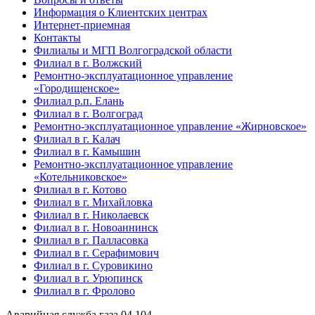
Информация о Клиентских центрах
Интернет-приемная
Контакты
Филиалы и МГП Волгоградской области
Филиал в г. Волжский
Ремонтно-эксплуатационное управление
«Городищенское»
Филиал р.п. Елань
Филиал в г. Волгоград
Ремонтно-эксплуатационное управление «Жирновское»
Филиал в г. Калач
Филиал в г. Камышин
Ремонтно-эксплуатационное управление
«Котельниковское»
Филиал в г. Котово
Филиал в г. Михайловка
Филиал в г. Николаевск
Филиал в г. Новоаннинск
Филиал в г. Палласовка
Филиал в г. Серафимович
Филиал в г. Суровикино
Филиал в г. Урюпинск
Филиал в г. Фролово
Аварийная служба газа
04
104